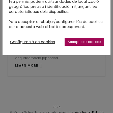
teu permís, podem utilitzar dades de localització
LEARN MORE
geogràfica precisa i identificació mitjançant les
característiques dels dispositius.
Pots acceptar o rebutjar/configurar l'ús de cookies
per a aquesta web al botó corresponent.
Projecte integrat de
Configuració de cookies
Accepto les cookies
gràfica publicitaria
enquadernació japonesa
LEARN MORE
2026
© Marta Soley. Tots els drets reservats.
Avís legal
.
Política