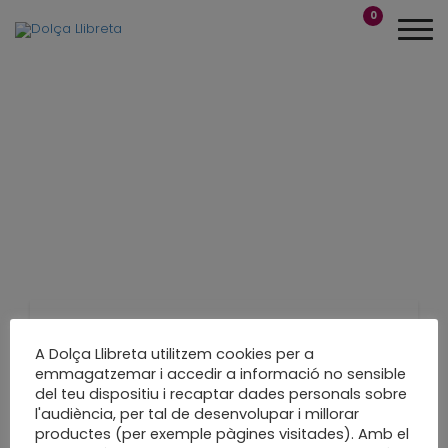
0
Es pot embolicar un
A Dolça Llibreta utilitzem cookies per a
emmagatzemar i accedir a informació no sensible
viatge?
del teu dispositiu i recaptar dades personals sobre
l'audiència, per tal de desenvolupar i millorar
productes (per exemple pàgines visitades). Amb el
embolcall