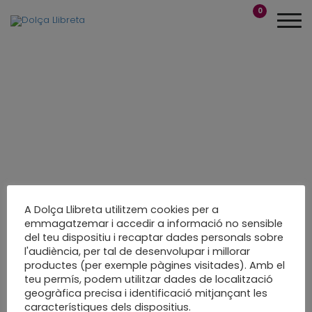
0
A Dolça Llibreta utilitzem cookies per a
emmagatzemar i accedir a informació no sensible
del teu dispositiu i recaptar dades personals sobre
Fets a poc a poc i a
l'audiència, per tal de desenvolupar i millorar
productes (per exemple pàgines visitades). Amb el
mida
teu permís, podem utilitzar dades de localització
geogràfica precisa i identificació mitjançant les
packaging nadal
característiques dels dispositius.