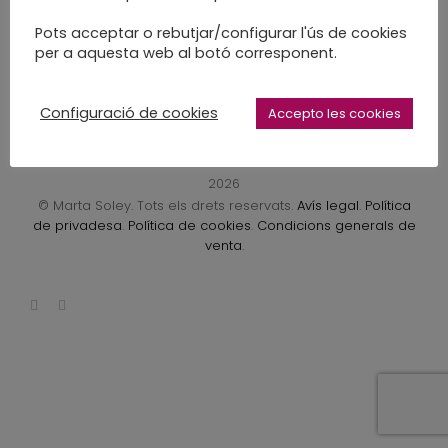
LEARN MORE
Pots acceptar o rebutjar/configurar l'ús de cookies
per a aquesta web al botó corresponent.
Configuració de cookies
Accepto les cookies
2026
© Marta Soley. Tots els drets reservats.
Avís legal
.
Política
de privadesa
.
Política de cookies
.
Condicions generals de
venta
.