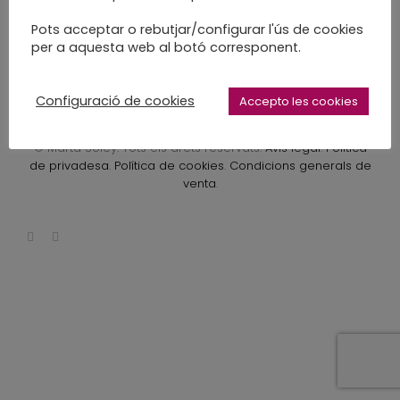
Pots acceptar o rebutjar/configurar l'ús de cookies
per a aquesta web al botó corresponent.
Configuració de cookies
Accepto les cookies
2026
© Marta Soley. Tots els drets reservats.
Avís legal
.
Política
de privadesa
.
Política de cookies
.
Condicions generals de
venta
.