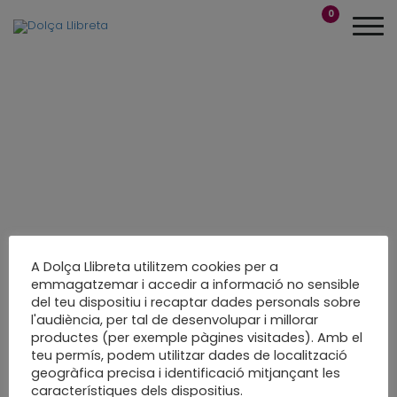
0
A Dolça Llibreta utilitzem cookies per a
emmagatzemar i accedir a informació no sensible
del teu dispositiu i recaptar dades personals sobre
És temps d’olives!!!
l'audiència, per tal de desenvolupar i millorar
productes (per exemple pàgines visitades). Amb el
Fotografia
teu permís, podem utilitzar dades de localització
geogràfica precisa i identificació mitjançant les
LEARN MORE
característiques dels dispositius.