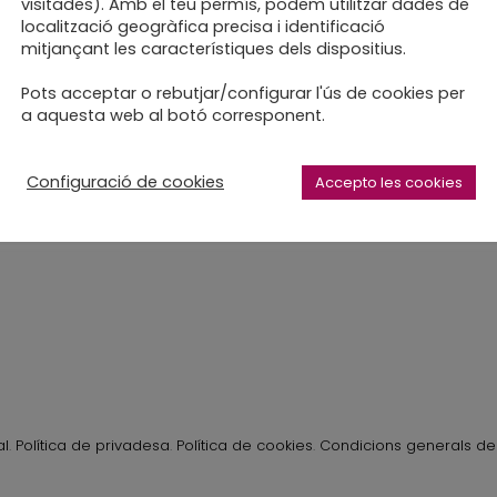
visitades). Amb el teu permís, podem utilitzar dades de
localització geogràfica precisa i identificació
mitjançant les característiques dels dispositius.
n midori per a uns nuvis
Pots acceptar o rebutjar/configurar l'ús de cookies per
rs
a aquesta web al botó corresponent.
Configuració de cookies
Accepto les cookies
al
.
Política de privadesa
.
Política de cookies
.
Condicions generals de