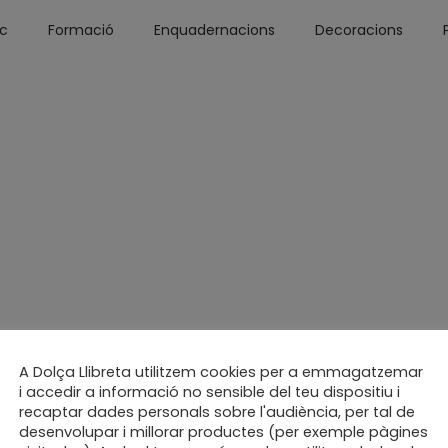
óc
Formació
Enquadernacions
Decoracions
A Dolça Llibreta utilitzem cookies per a emmagatzemar
i accedir a informació no sensible del teu dispositiu i
recaptar dades personals sobre l'audiència, per tal de
desenvolupar i millorar productes (per exemple pàgines