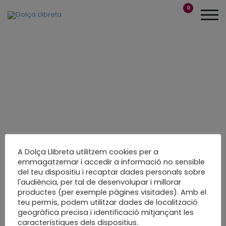
0
A Dolça Llibreta utilitzem cookies per a
emmagatzemar i accedir a informació no sensible
del teu dispositiu i recaptar dades personals sobre
Quadern el meu
l'audiència, per tal de desenvolupar i millorar
productes (per exemple pàgines visitades). Amb el
primer viatge
teu permís, podem utilitzar dades de localització
geogràfica precisa i identificació mitjançant les
Enquadernació en acordió
característiques dels dispositius.