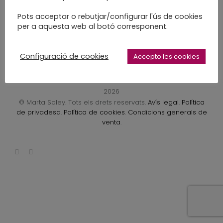
LEARN MORE
Pots acceptar o rebutjar/configurar l'ús de cookies
per a aquesta web al botó corresponent.
Configuració de cookies
Accepto les cookies
2026
© Marta Soley. Tots els drets reservats.
Avís legal
.
Política
de privadesa
.
Política de cookies
.
Condicions generals de
venta
.