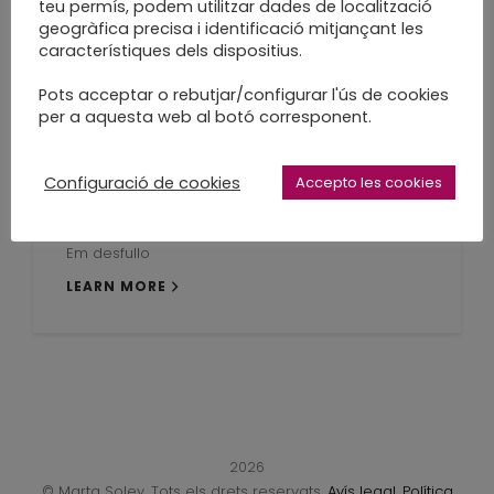
teu permís, podem utilitzar dades de localització
LEARN MORE
geogràfica precisa i identificació mitjançant les
característiques dels dispositius.
Pots acceptar o rebutjar/configurar l'ús de cookies
per a aquesta web al botó corresponent.
M’alleugereixo, com
Configuració de cookies
Accepto les cookies
si fos un arbre
Em desfullo
LEARN MORE
2026
© Marta Soley. Tots els drets reservats.
Avís legal
.
Política