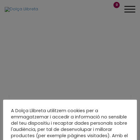
0
Això meu amb el
A Dolça Llibreta utilitzem cookies per a
emmagatzemar i accedir a informació no sensible
paper i el cartró
del teu dispositiu i recaptar dades personals sobre
l'audiència, per tal de desenvolupar i millorar
productes (per exemple pàgines visitades). Amb el
Amor a primera vista