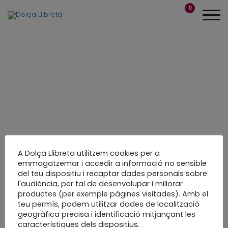
0
A Dolça Llibreta utilitzem cookies per a
emmagatzemar i accedir a informació no sensible
del teu dispositiu i recaptar dades personals sobre
Un estiu de paper a
l'audiència, per tal de desenvolupar i millorar
productes (per exemple pàgines visitades). Amb el
les meves mans
teu permís, podem utilitzar dades de localització
geogràfica precisa i identificació mitjançant les
Gira-sols
característiques dels dispositius.