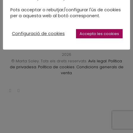
LEARN MORE
Pots acceptar o rebutjar/configurar l'ús de cookies
per a aquesta web al botó corresponent.
Configuració de cookies
Accepto les cookies
2026
© Marta Soley. Tots els drets reservats.
Avís legal
.
Política
de privadesa
.
Política de cookies
.
Condicions generals de
venta
.