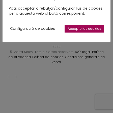
LEARN MORE
Pots acceptar o rebutjar/configurar l'ús de cookies
per a aquesta web al botó corresponent.
Configuració de cookies
Accepto les cookies
2026
© Marta Soley. Tots els drets reservats.
Avís legal
.
Política
de privadesa
.
Política de cookies
.
Condicions generals de
venta
.