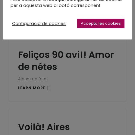
per a aquesta web al botó corresponent.
Per a una mestra especial
LEARN MORE
Configuració de cookies
Accepto les cookies
Feliços 90 avi!! Amor
de nétes
Àlbum de fotos
LEARN MORE
Voilà! Aires