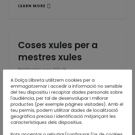
LEARN MORE
Coses xules per a
mestres xules
Planificador curs 2017-18
LEARN MORE
A Dolça Llibreta utilitzem cookies per a
emmagatzemar i accedir a informació no sensible
del teu dispositiu i recaptar dades personals sobre
l'audiència, per tal de desenvolupar i millorar
productes (per exemple pàgines visitades). Amb el
teu permís, podem utilitzar dades de localització
Petit àlbum de
geogràfica precisa i identificació mitjançant les
característiques dels dispositius.
dedicatòries
Pots acceptar o rebutjar/configurar l'ús de cookies