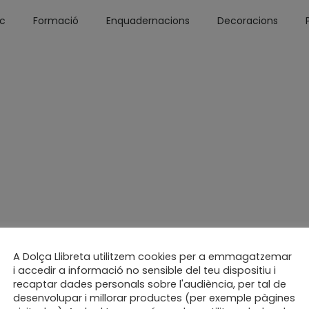
óc
Formació
Enquadernacions
Decoracions
A Dolça Llibreta utilitzem cookies per a emmagatzemar
i accedir a informació no sensible del teu dispositiu i
recaptar dades personals sobre l'audiència, per tal de
desenvolupar i millorar productes (per exemple pàgines