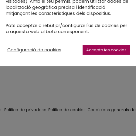
visitades). Amb el teu permís, podem utilitzar dades de
localització geogràfica precisa i identificació
mitjançant les característiques dels dispositius.
 de la tarda és el regal
Pots acceptar o rebutjar/configurar l'ús de cookies per
a aquesta web al botó corresponent.
Configuració de cookies
Accepto les cookies
al
.
Política de privadesa
.
Política de cookies
.
Condicions generals de