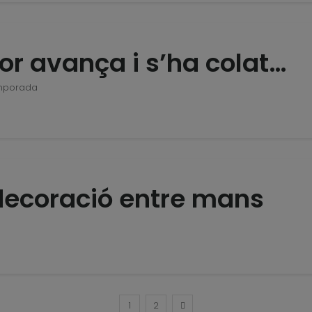
dor avança i s’ha colat…
mporada
ecoració entre mans
1
2