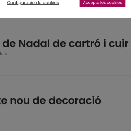
Configuració de cookies
Accepto les cookies
 de Nadal de cartró i cuir
Mató
te nou de decoració