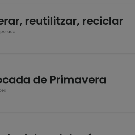
ar, reutilitzar, reciclar
mporada
tocada de Primavera
cés