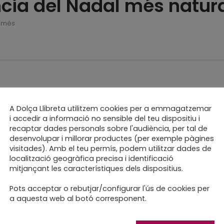
ncia del Nadal més natur
 més
capsetes molt gormande
A Dolça Llibreta utilitzem cookies per a emmagatzemar
i accedir a informació no sensible del teu dispositiu i
re
recaptar dades personals sobre l'audiència, per tal de
desenvolupar i millorar productes (per exemple pàgines
visitades). Amb el teu permís, podem utilitzar dades de
localització geogràfica precisa i identificació
mitjançant les característiques dels dispositius.
Pots acceptar o rebutjar/configurar l'ús de cookies per
 vermell de Nadal
a aquesta web al botó corresponent.
ior