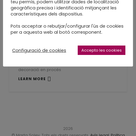
teu permís, podem utilitzar dades de localització
LEARN MORE
geogràfica precisa i identificació mitjançant les
característiques dels dispositius.
Pots acceptar o rebutjar/configurar l'ús de cookies
per a aquesta web al botó corresponent.
Estic tocada de
Configuració de cookies
Accepto les cookies
Primavera
decoració en procés
LEARN MORE
2026
© Marta Soley. Tots els drets reservats.
Avís legal
.
Política