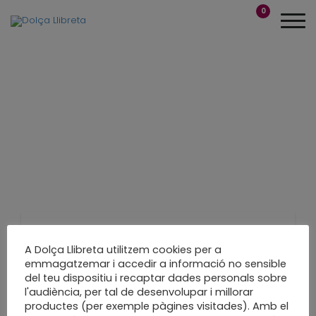
0
Recuperar, reutilitzar,
A Dolça Llibreta utilitzem cookies per a
emmagatzemar i accedir a informació no sensible
reciclar
del teu dispositiu i recaptar dades personals sobre
l'audiència, per tal de desenvolupar i millorar
productes (per exemple pàgines visitades). Amb el
Decoració de temporada