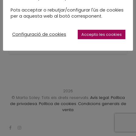
Fets a poc a poc i a
Pots acceptar o rebutjar/configurar l'ús de cookies
per a aquesta web al botó corresponent.
mida
packaging nadal
Configuració de cookies
Accepto les cookies
LEARN MORE
2026
© Marta Soley. Tots els drets reservats.
Avís legal
.
Política
de privadesa
.
Política de cookies
.
Condicions generals de
venta
.