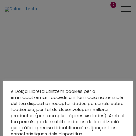
0
A Dolça Llibreta utilitzem cookies per a
emmagatzemar i accedir a informació no sensible
del teu dispositiu i recaptar dades personals sobre
Metall, fusta, paper i
l'audiència, per tal de desenvolupar i millorar
productes (per exemple pàgines visitades). Amb el
tardor
teu permís, podem utilitzar dades de localització
geogràfica precisa i identificació mitjançant les
Decoració de tardor
característiques dels dispositius.