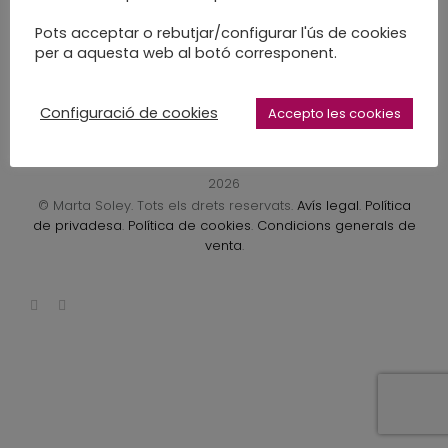
LEARN MORE
Pots acceptar o rebutjar/configurar l'ús de cookies
per a aquesta web al botó corresponent.
Configuració de cookies
Accepto les cookies
2026
© Marta Soley. Tots els drets reservats.
Avís legal
.
Política
de privadesa
.
Política de cookies
.
Condicions generals de
venta
.