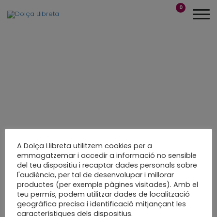
0
A Dolça Llibreta utilitzem cookies per a
emmagatzemar i accedir a informació no sensible
del teu dispositiu i recaptar dades personals sobre
Enquadernació
l'audiència, per tal de desenvolupar i millorar
productes (per exemple pàgines visitades). Amb el
d’album d’aniversari
teu permís, podem utilitzar dades de localització
geogràfica precisa i identificació mitjançant les
feines emocionants
característiques dels dispositius.