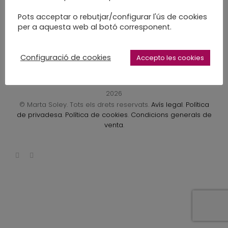
LEARN MORE
Pots acceptar o rebutjar/configurar l'ús de cookies
per a aquesta web al botó corresponent.
Configuració de cookies
Accepto les cookies
2026
© Marta Soley. Tots els drets reservats.
Avís legal
.
Política
de privadesa
.
Política de cookies
.
Condicions generals de
venta
.