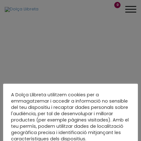
0
A Dolça Llibreta utilitzem cookies per a
emmagatzemar i accedir a informació no sensible
del teu dispositiu i recaptar dades personals sobre
Petit àlbum de
l'audiència, per tal de desenvolupar i millorar
productes (per exemple pàgines visitades). Amb el
dedicatòries
teu permís, podem utilitzar dades de localització
geogràfica precisa i identificació mitjançant les
Per a una mestra especial
característiques dels dispositius.