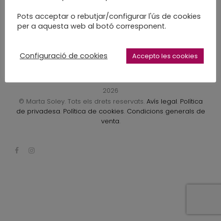
LEARN MORE
Pots acceptar o rebutjar/configurar l'ús de cookies
per a aquesta web al botó corresponent.
Configuració de cookies
Accepto les cookies
2026
© Marta Soley. Tots els drets reservats.
Avís legal
.
Política
de privadesa
.
Política de cookies
.
Condicions generals de
venta
.