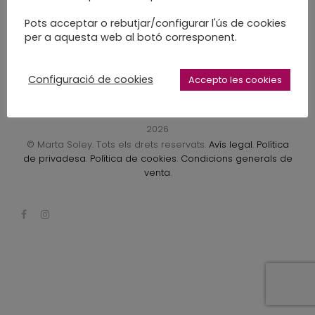
LEARN MORE
Pots acceptar o rebutjar/configurar l'ús de cookies
per a aquesta web al botó corresponent.
Configuració de cookies
Accepto les cookies
2026
© Marta Soley. Tots els drets reservats.
Avís legal
.
Política
de privadesa
.
Política de cookies
.
Condicions generals de
venta
.