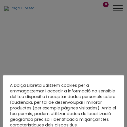
0
A Dolça Llibreta utilitzem cookies per a
emmagatzemar i accedir a informació no sensible
del teu dispositiu i recaptar dades personals sobre
Àlbum de casament
l'audiència, per tal de desenvolupar i millorar
productes (per exemple pàgines visitades). Amb el
de fusta
teu permís, podem utilitzar dades de localització
geogràfica precisa i identificació mitjançant les
Visca els nuvis!!
característiques dels dispositius.