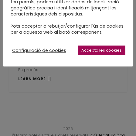
teu permís, podem utilitzar dades de localització
LEARN MORE
geogràfica precisa i identificació mitjançant les
característiques dels dispositius.
Pots acceptar o rebutjar/configurar l'ús de cookies
per a aquesta web al botó corresponent.
Enquadernació
Configuració de cookies
Accepto les cookies
japonesa
En procés
LEARN MORE
2026
© Marta Soley. Tots els drets reservats.
Avís legal
.
Política