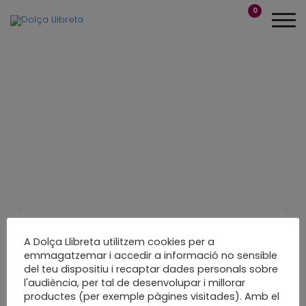
0
Àlbum de casament
A Dolça Llibreta utilitzem cookies per a
emmagatzemar i accedir a informació no sensible
de fusta
del teu dispositiu i recaptar dades personals sobre
l'audiència, per tal de desenvolupar i millorar
productes (per exemple pàgines visitades). Amb el
Visca els nuvis!!