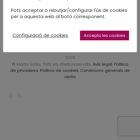
LEARN MORE
Pots acceptar o rebutjar/configurar l'ús de cookies
per a aquesta web al botó corresponent.
Configuració de cookies
Accepto les cookies
2026
© Marta Soley. Tots els drets reservats.
Avís legal
.
Política
de privadesa
.
Política de cookies
.
Condicions generals de
venta
.