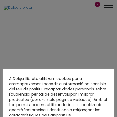
0
A Dolça Llibreta utilitzem cookies per a
emmagatzemar i accedir a informació no sensible
del teu dispositiu i recaptar dades personals sobre
Enquadernació
l'audiència, per tal de desenvolupar i millorar
productes (per exemple pàgines visitades). Amb el
d’album d’aniversari
teu permís, podem utilitzar dades de localització
geogràfica precisa i identificació mitjançant les
feines emocionants
característiques dels dispositius.