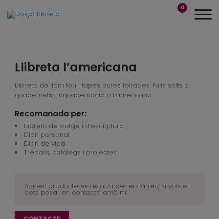
0
Llibreta l’americana
Llibreta de llom tou i tapes dures folrades. Fulls solts o
quadernets. Enquadernació a l’americana.
Recomanada per:
Llibreta de viatge i d’escriptura
Diari personal
Diari de vida
Treballs, catàlegs i projectes
Aquest producte es realitza per encàrrec, si vols et
pots posar en contacte amb mi.
CONTACTE