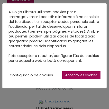
Categoria:
Mostrari d'Enquadernacions
A Dolça Llibreta utilitzem cookies per a
emmagatzemar i accedir a informació no sensible
del teu dispositiu i recaptar dades personals sobre
l'audiència, per tal de desenvolupar i millorar
productes (per exemple pàgines visitades). Amb el
teu permís, podem utilitzar dades de localització
Productes relacionats
geogràfica precisa i identificació mitjançant les
característiques dels dispositius.
Pots acceptar o rebutjar/configurar l'ús de cookies
Àlbum a punt de trau
per a aquesta web al botó corresponent.
Producte per encàrrec
Configuració de cookies
Accepto les cookies
Àlbum japonesa
Producte per encàrrec
Llibreta japonesa