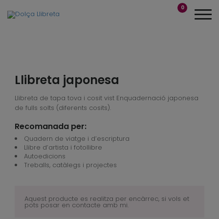
0
Llibreta japonesa
Llibreta de tapa tova i cosit vist Enquadernació japonesa
de fulls solts (diferents cosits).
Recomanada per:
Quadern de viatge i d’escriptura
Llibre d’artista i fotollibre
Autoedicions
Treballs, catàlegs i projectes
Aquest producte es realitza per encàrrec, si vols et
pots posar en contacte amb mi.