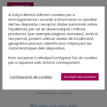
CONTACTE
A Dolça Llibreta utilitzem cookies per a
Categoria:
Mostrari d'Enquadernacions
emmagatzemar i accedir a informació no sensible
del teu dispositiu i recaptar dades personals sobre
l'audiència, per tal de desenvolupar i millorar
productes (per exemple pàgines visitades). Amb el
teu permís, podem utilitzar dades de localització
geogràfica precisa i identificació mitjançant les
Productes relacionats
característiques dels dispositius.
Pots acceptar o rebutjar/configurar l'ús de cookies
per a aquesta web al botó corresponent.
Llibreta l’americana
Producte per encàrrec
Configuració de cookies
Accepto les cookies
Quadern a la francesa
Producte per encàrrec