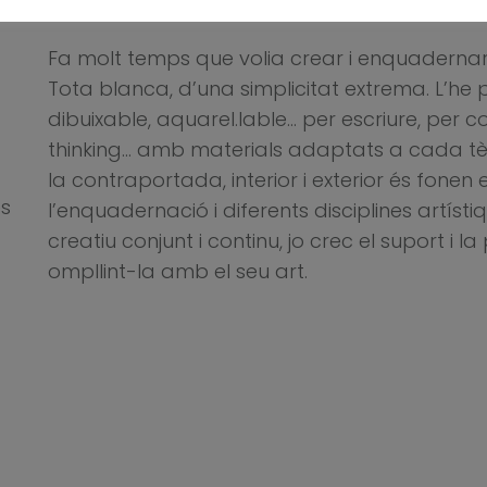
Fa molt temps que volia crear i enquadernar una
a
Tota blanca, d’una simplicitat extrema. L’he 
dibuixable, aquarel.lable… per escriure, per co
thinking… amb materials adaptats a cada tè
la contraportada, interior i exterior és fonen 
s
l’enquadernació i diferents disciplines artíst
creatiu conjunt i continu, jo crec el suport i 
ompllint-la amb el seu art.