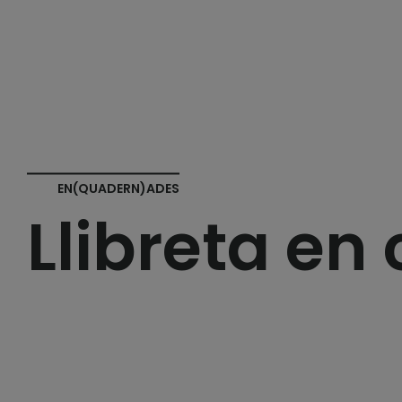
EN(QUADERN)ADES
Llibreta en 