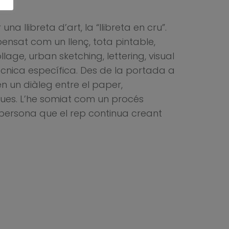
 llibreta d’art, la “llibreta en cru”.
pensat com un llenç, tota pintable,
llage, urban sketching, lettering, visual
cnica específica. Des de la portada a
en un diàleg entre el paper,
iques. L’he somiat com un procés
la persona que el rep continua creant