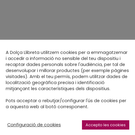
A Dolça Llibreta utilitzem cookies per a emmagatzemar
i accedir a informació no sensible del teu dispositiu i
recaptar dades personals sobre l'audiència, per tal de
desenvolupar i millorar productes (per exemple pàgines
visitades). Amb el teu permís, podem utilitzar dades de
localització geogràfica precisa i identificació
mitjançant les característiques dels dispositius.
Pots acceptar o rebutjar/configurar l'ús de cookies per
a aquesta web al botó corresponent.
Configuració de cookies
Accepto les cookies