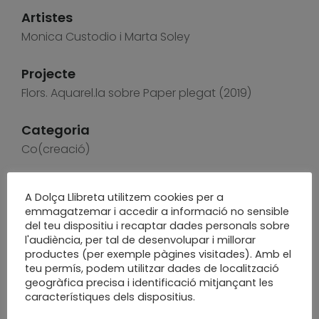
Artistes
Monica Custodio i Marta Soley
Projecte
Flors. Aquarel.la sobre Paper plegat (2019)
Categoria
Co(creació)
Ginko –
mot japonès, sense traducció.
A Dolça Llibreta utilitzem cookies per a
Literalment composar i passejar. Passeig a la
emmagatzemar i accedir a informació no sensible
recerca
d’inspiració
del teu dispositiu i recaptar dades personals sobre
l'audiència, per tal de desenvolupar i millorar
productes (per exemple pàgines visitades). Amb el
Una espurna de bellesa en un món convuls.
teu permís, podem utilitzar dades de localització
Ginko floreix entre l’asfalt. Simbolitza la natura
geogràfica precisa i identificació mitjançant les
característiques dels dispositius.
que reneix amb força, la vida que s’obre pas.
Aquarel·la i Paper, traços i plecs, volum i color,